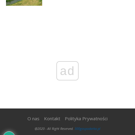
ad
O nas
Kontakt
Polityka Prywatności
@2020 - All Right Reserved.
300gospodarka.pl