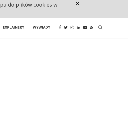
×
ępu do plików cookies w
NA JEDEN WAKAT PRZYPADAJĄ 
EXPLAINERY
WYWIADY