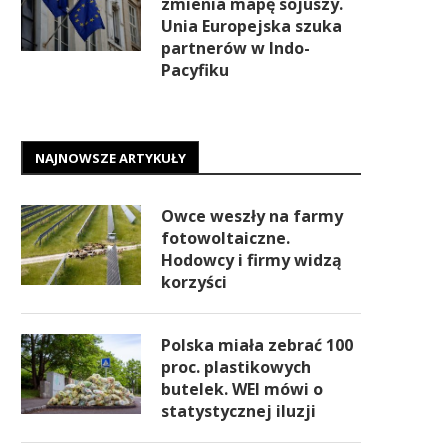
zmienia mapę sojuszy.
Unia Europejska szuka
partnerów w Indo-
Pacyfiku
NAJNOWSZE ARTYKUŁY
Owce weszły na farmy
fotowoltaiczne.
Hodowcy i firmy widzą
korzyści
Polska miała zebrać 100
proc. plastikowych
butelek. WEI mówi o
statystycznej iluzji