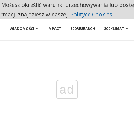
. Możesz określić warunki przechowywania lub dost
NIORZY PRZEZNACZAJĄ NA PODSTAWOWE ZAKUPY
ormacji znajdziesz w naszej:
Polityce Cookies
WIADOMOŚCI
IMPACT
300RESEARCH
300KLIMAT
ad