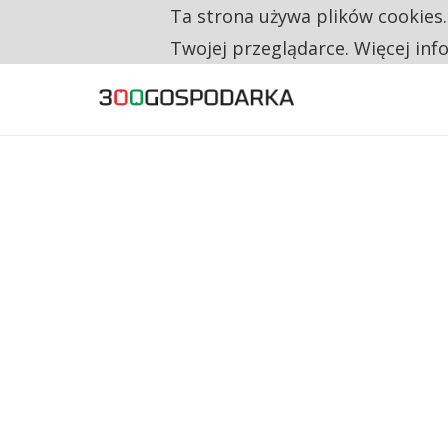
Ta strona używa plików cookies
TYLKO U NAS
CO TRZECIĄ ZŁOTÓWKĘ Z EMERYTURY SE
Twojej przeglądarce. Więcej inf