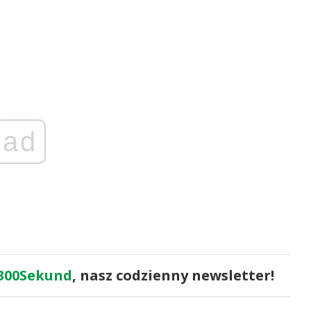
ad
300Sekund
, nasz codzienny newsletter!