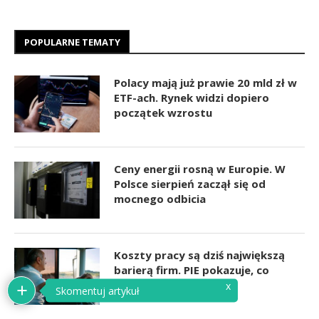
POPULARNE TEMATY
Polacy mają już prawie 20 mld zł w
ETF-ach. Rynek widzi dopiero
początek wzrostu
Ceny energii rosną w Europie. W
Polsce sierpień zaczął się od
mocnego odbicia
Koszty pracy są dziś największą
barierą firm. PIE pokazuje, co
jeszcze blokuje biznes
x
Skomentuj artykuł