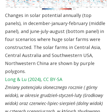
Changes in solar potential annually (top
panels), in december-january-february (middle
panel), and june-july-august (bottom panel) in
four scenarios where huge solar farms were
constructed. The solar farms in Central Asia,
Central Australia and Southwestern USA,
Northwestern China are shown by purple
polygons.
Long & Lu (2024)
,
CC BY-SA
Zmiany potencjału słonecznego rocznie ( górny
widok), w okresie grudzień-styczeń-luty (środkowy
widok) oraz czerwiec-lipiec-sierpień (dolny widok)
w czterech scenariuszach, w których zbudowano