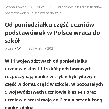
Strona główna
NEWS
Od poniedziałku część uczniów
podstawówek w Polsce wraca do szkół
Od poniedziałku część uczniów
podstawówek w Polsce wraca do
szkół
przez
PAP
26 kwietnia 2021
W 11 województwach od poniedziałku
uczniowie klas I-III szkół podstawowych
rozpoczynają naukę w trybie hybrydowym,
część w domu, część w szkole. W pozostałych
5 województwach uczniowie klas I-III oraz
uczniowie starsi mają do 2 maja przedłużoną
naukę zdalną.