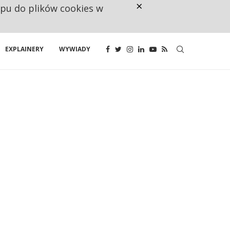
×
ępu do plików cookies w
CO TRZECIĄ ZŁOTÓWKĘ Z EMER
EXPLAINERY
WYWIADY