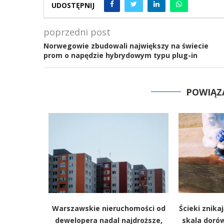
UDOSTĘPNIJ
poprzedni post
Norwegowie zbudowali największy na świecie
prom o napędzie hybrydowym typu plug-in
POWIĄZ
y metraż.
Warszawskie nieruchomości od
Ścieki znika
a między
dewelopera nadal najdroższe,
skala dorów