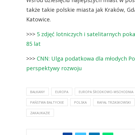
Wśród dziesięciu najlepszych miast w po
także takie polskie miasta jak Kraków, Gd
Katowice.
>>>
5 zdjęć lotniczych i satelitarnych pok
85 lat
>>>
CNN: Ulga podatkowa dla młodych Pola
perspektywy rozwoju
BAŁKANY
EUROPA
EUROPA ŚRODKOWO-WSCHODNIA
PAŃSTWA BAŁTYCKIE
POLSKA
RAFAŁ TRZASKOWSKI
ZAKAUKAZIE