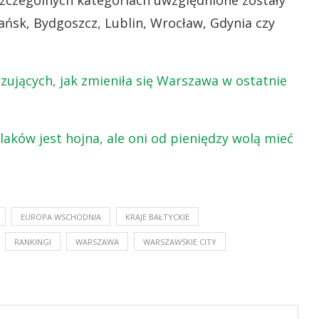
szczególnych kategoriach uwzględnione zostały
ańsk, Bydgoszcz, Lublin, Wrocław, Gdynia czy
azujących, jak zmieniła się Warszawa w ostatnie
ków jest hojna, ale oni od pieniędzy wolą mieć
EUROPA WSCHODNIA
KRAJE BAŁTYCKIE
RANKINGI
WARSZAWA
WARSZAWSKIE CITY