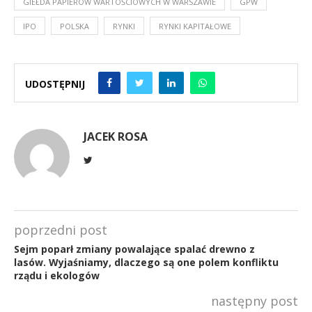
GIEŁDA PAPIERÓW WARTOŚCIOWYCH W WARSZAWIE
GPW
IPO
POLSKA
RYNKI
RYNKI KAPITAŁOWE
UDOSTĘPNIJ
JACEK ROSA
poprzedni post
Sejm poparł zmiany powalające spalać drewno z
lasów. Wyjaśniamy, dlaczego są one polem konfliktu
rządu i ekologów
następny post