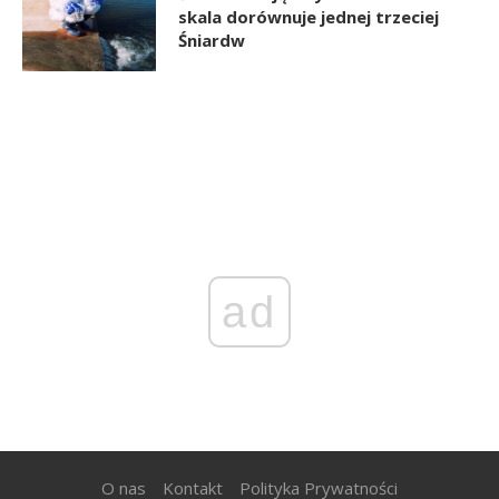
skala dorównuje jednej trzeciej
Śniardw
ad
O nas
Kontakt
Polityka Prywatności