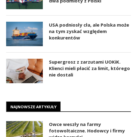
dwa podmioty z Polski
USA podniosły cła, ale Polska może
na tym zyskać względem
konkurentów
Supergrosz z zarzutami UOKiK.
Klienci mieli płacić za limit, którego
nie dostali
NAJNOWSZE ARTYKUŁY
Owce weszły na farmy
fotowoltaiczne. Hodowcy i firmy
widzą korzyści