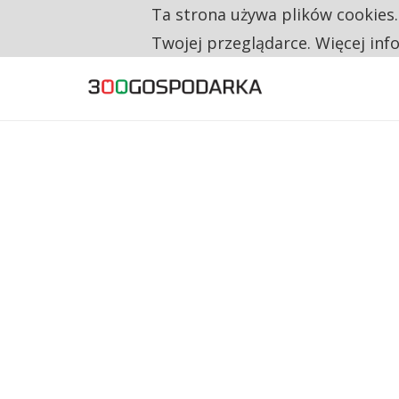
Ta strona używa plików cookies
TYLKO U NAS
CO TRZECIĄ ZŁOTÓWKĘ Z EMERYTURY SE
Twojej przeglądarce. Więcej inf