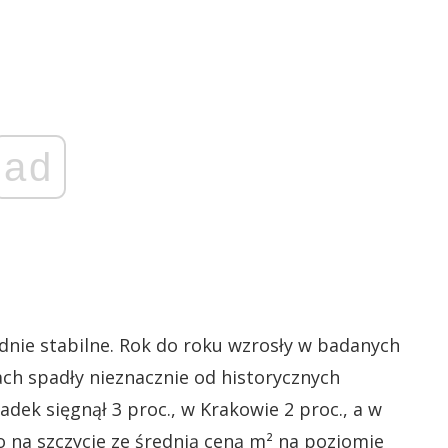
ad
nie stabilne. Rok do roku wzrosły w badanych
ach spadły nieznacznie od historycznych
ek sięgnął 3 proc., w Krakowie 2 proc., a w
o na szczycie ze średnią ceną m² na poziomie