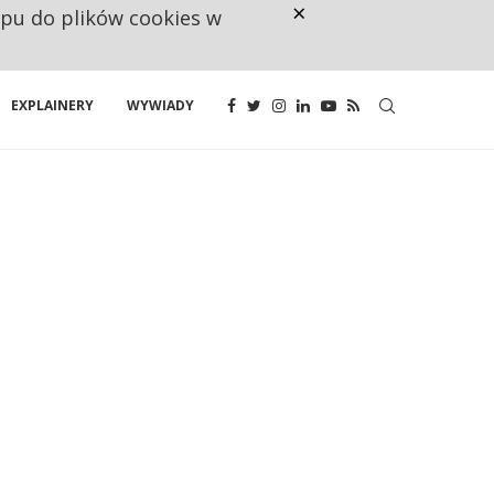
×
ępu do plików cookies w
NA JEDEN WAKAT PRZYPADAJĄ 
EXPLAINERY
WYWIADY