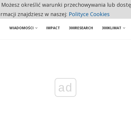
. Możesz określić warunki przechowywania lub dost
NIORZY PRZEZNACZAJĄ NA PODSTAWOWE ZAKUPY
ormacji znajdziesz w naszej:
Polityce Cookies
WIADOMOŚCI
IMPACT
300RESEARCH
300KLIMAT
ad