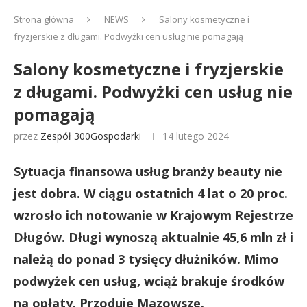
Strona główna
NEWS
Salony kosmetyczne i
fryzjerskie z długami. Podwyżki cen usług nie pomagają
Salony kosmetyczne i fryzjerskie
z długami. Podwyżki cen usług nie
pomagają
przez
Zespół 300Gospodarki
14 lutego 2024
Sytuacja finansowa usług branży beauty nie
jest dobra. W ciągu ostatnich 4 lat o 20 proc.
wzrosło ich notowanie w Krajowym Rejestrze
Długów. Długi wynoszą aktualnie 45,6 mln zł i
należą do ponad 3 tysięcy dłużników. Mimo
podwyżek cen usług, wciąż brakuje środków
na opłaty. Przoduje Mazowsze.