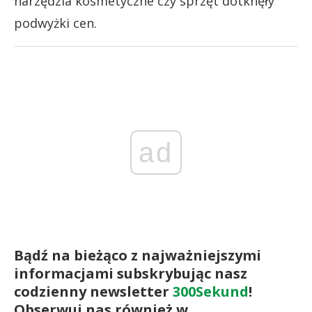
narzędzia kosmetyczne czy sprzęt dotknęły
podwyżki cen.
ad
Bądź na bieżąco z najważniejszymi
informacjami subskrybując nasz
codzienny newsletter
300Sekund
!
Obserwuj nas również w