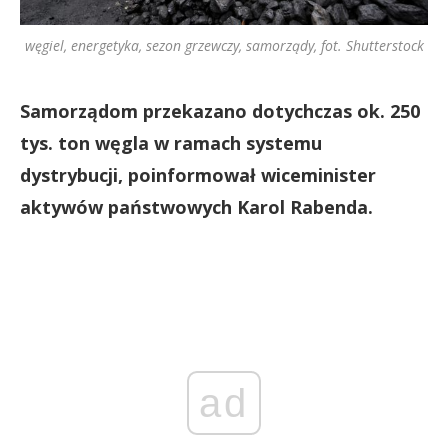
węgiel, energetyka, sezon grzewczy, samorządy, fot. Shutterstock
Samorządom przekazano dotychczas ok. 250
tys. ton węgla w ramach systemu
dystrybucji, poinformował wiceminister
aktywów państwowych Karol Rabenda.
ad