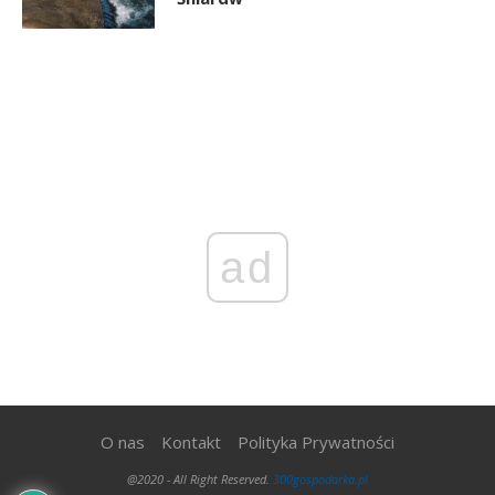
ad
O nas
Kontakt
Polityka Prywatności
@2020 - All Right Reserved.
300gospodarka.pl