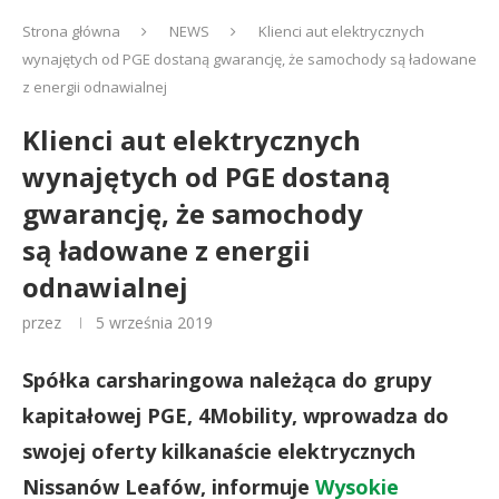
Strona główna
NEWS
Klienci aut elektrycznych
wynajętych od PGE dostaną gwarancję, że samochody są ładowane
z energii odnawialnej
Klienci aut elektrycznych
wynajętych od PGE dostaną
gwarancję, że samochody
są ładowane z energii
odnawialnej
przez
5 września 2019
Spółka carsharingowa należąca do grupy
kapitałowej PGE, 4Mobility, wprowadza do
swojej oferty kilkanaście elektrycznych
Nissanów Leafów, informuje
Wysokie