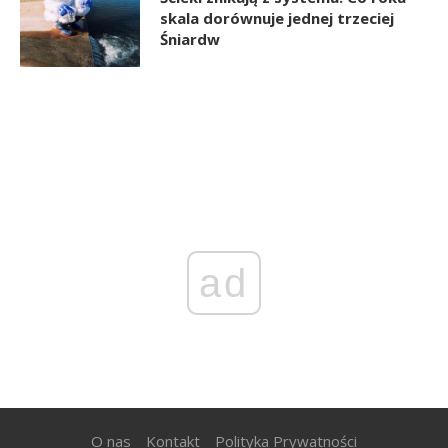
skala dorównuje jednej trzeciej
Śniardw
ad
O nas
Kontakt
Polityka Prywatności