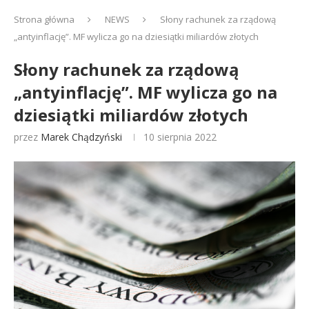
Strona główna
NEWS
Słony rachunek za rządową
„antyinflację”. MF wylicza go na dziesiątki miliardów złotych
Słony rachunek za rządową
„antyinflację”. MF wylicza go na
dziesiątki miliardów złotych
przez
Marek Chądzyński
10 sierpnia 2022