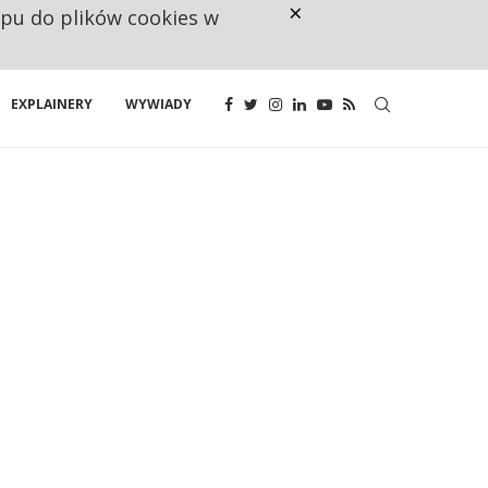
×
ępu do plików cookies w
160 ZNAKÓW TO ZA MAŁO. FUND
EXPLAINERY
WYWIADY