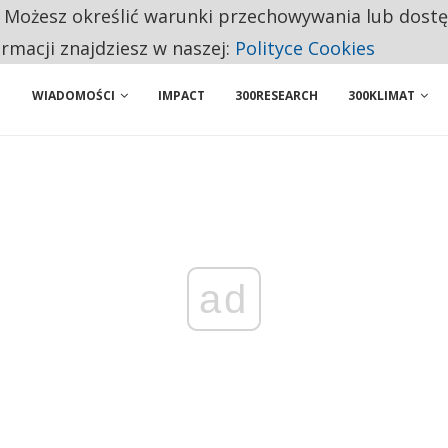
. Możesz określić warunki przechowywania lub dost
ENIA. WIELU KANDYDATÓW NIE ROZPOCZYNA PRACY
ormacji znajdziesz w naszej:
Polityce Cookies
WIADOMOŚCI
IMPACT
300RESEARCH
300KLIMAT
ad