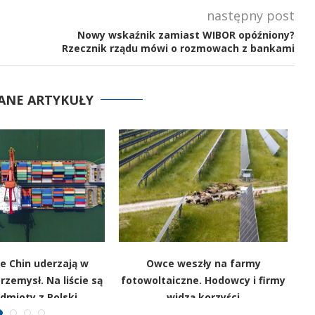
następny post
Nowy wskaźnik zamiast WIBOR opóźniony?
Rzecznik rządu mówi o rozmowach z bankami
ANE ARTYKUŁY
e Chin uderzają w
Owce weszły na farmy
rzemysł. Na liście są
fotowoltaiczne. Hodowcy i firmy
p
dmioty z Polski
widzą korzyści