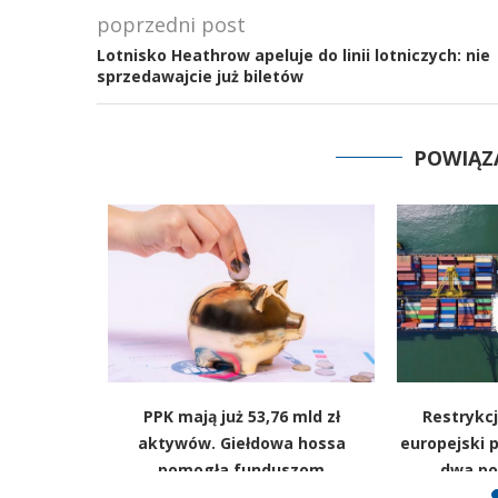
poprzedni post
Lotnisko Heathrow apeluje do linii lotniczych: nie
sprzedawajcie już biletów
POWIĄZ
ięki AI?
PPK mają już 53,76 mld zł
Restrykcj
le boi się
aktywów. Giełdowa hossa
europejski p
mach
pomogła funduszom
dwa po