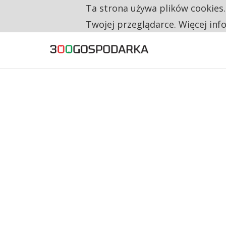
Ta strona używa plików cookies
TYLKO U NAS
NA JEDEN WAKAT PRZYPADAJĄ 62 ZGŁOSZ
Twojej przeglądarce. Więcej inf