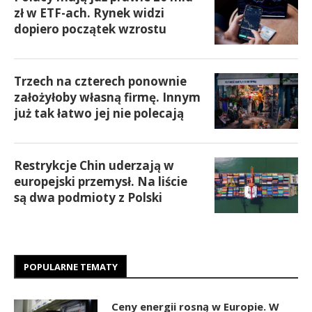
zł w ETF-ach. Rynek widzi
dopiero początek wzrostu
Trzech na czterech ponownie
założyłoby własną firmę. Innym
już tak łatwo jej nie polecają
Restrykcje Chin uderzają w
europejski przemysł. Na liście
są dwa podmioty z Polski
POPULARNE TEMATY
Ceny energii rosną w Europie. W