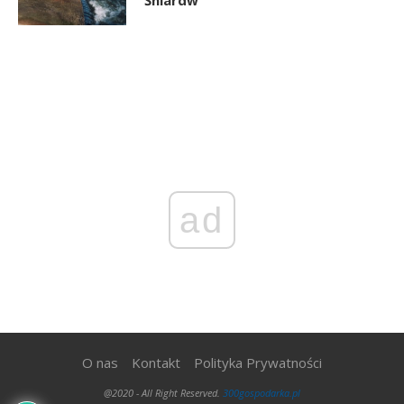
Śniardw
ad
O nas
Kontakt
Polityka Prywatności
@2020 - All Right Reserved.
300gospodarka.pl