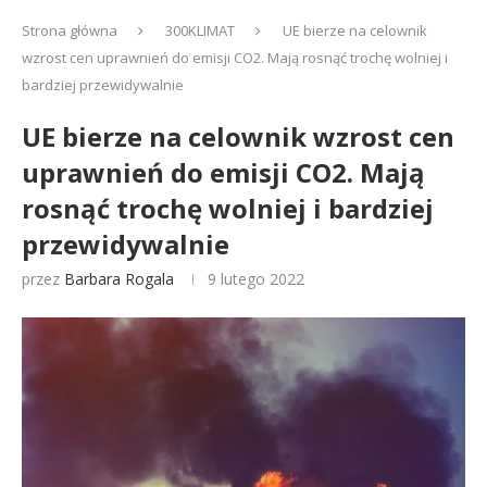
Strona główna
300KLIMAT
UE bierze na celownik
wzrost cen uprawnień do emisji CO2. Mają rosnąć trochę wolniej i
bardziej przewidywalnie
UE bierze na celownik wzrost cen
uprawnień do emisji CO2. Mają
rosnąć trochę wolniej i bardziej
przewidywalnie
przez
Barbara Rogala
9 lutego 2022