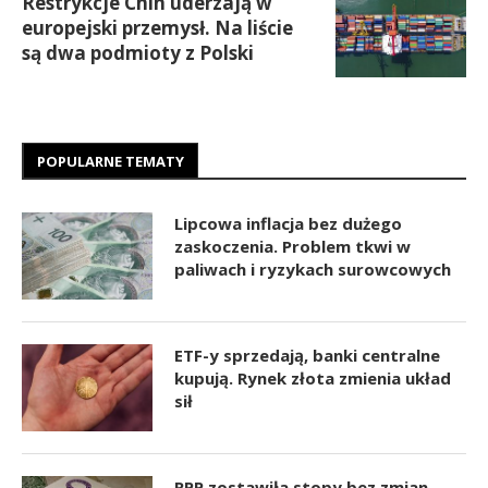
Restrykcje Chin uderzają w
europejski przemysł. Na liście
są dwa podmioty z Polski
POPULARNE TEMATY
Lipcowa inflacja bez dużego
zaskoczenia. Problem tkwi w
paliwach i ryzykach surowcowych
ETF-y sprzedają, banki centralne
kupują. Rynek złota zmienia układ
sił
RPP zostawiła stopy bez zmian.