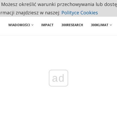
. Możesz określić warunki przechowywania lub dost
 PRZEMYSŁ. NA LIŚCIE SĄ DWA PODMIOTY Z POLSKI
ormacji znajdziesz w naszej:
Polityce Cookies
WIADOMOŚCI
IMPACT
300RESEARCH
300KLIMAT
ad