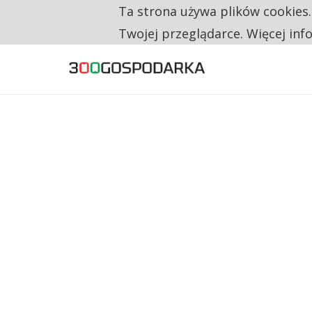
Ta strona używa plików cookies
TYLKO U NAS
RESTRYKCJE CHIN UDERZAJĄ W EUROPEJSKI
Twojej przeglądarce. Więcej inf