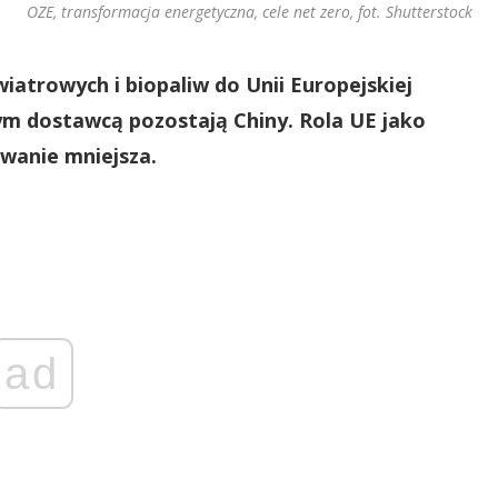
OZE, transformacja energetyczna, cele net zero, fot. Shutterstock
wiatrowych i biopaliw do Unii Europejskiej
ym dostawcą pozostają Chiny. Rola UE jako
owanie mniejsza.
ad