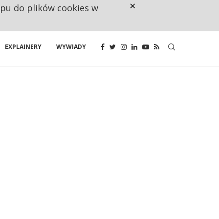
×
ępu do plików cookies w
CO TRZECIĄ ZŁOTÓWKĘ Z EMER
EXPLAINERY
WYWIADY