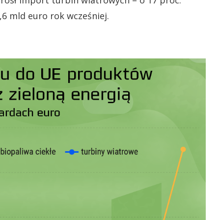
ósł import turbin wiatrowych – o 17 proc.
,6 mld euro rok wcześniej.