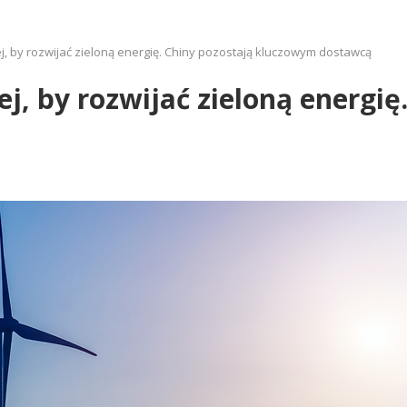
j, by rozwijać zieloną energię. Chiny pozostają kluczowym dostawcą
j, by rozwijać zieloną energię