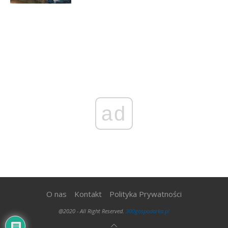
ad
O nas
Kontakt
Polityka Prywatności
@2020 - All Right Reserved.
300gospodarka.pl