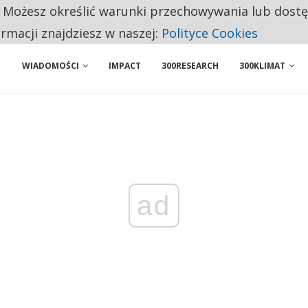
. Możesz określić warunki przechowywania lub dost
ENIA. WIELU KANDYDATÓW NIE ROZPOCZYNA PRACY
ormacji znajdziesz w naszej:
Polityce Cookies
WIADOMOŚCI
IMPACT
300RESEARCH
300KLIMAT
ad