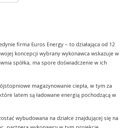
dynie firma Euros Energy – to działająca od 12
y swojej koncepcji wybrany wykonawca wskazuje w
ewnia spółka, ma spore doświadczenie w ich
ójstopniowe magazynowanie ciepła, w tym za
óre latem są ładowane energią pochodzącą w
stać wybudowana na działce znajdującej się na
noc, partnera wykonawcy w tym projekcie.