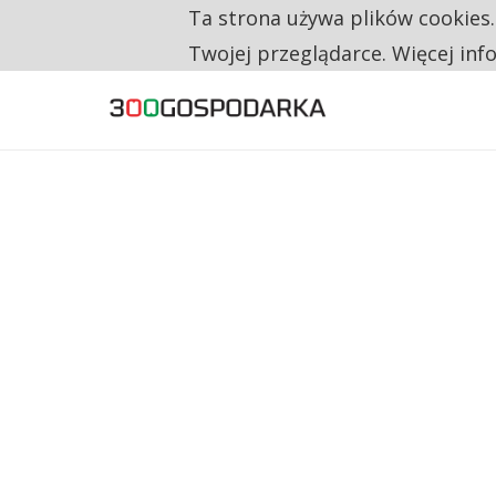
Ta strona używa plików cookies
TYLKO U NAS
NA JEDEN WAKAT PRZYPADAJĄ 62 ZGŁOSZ
Twojej przeglądarce. Więcej inf