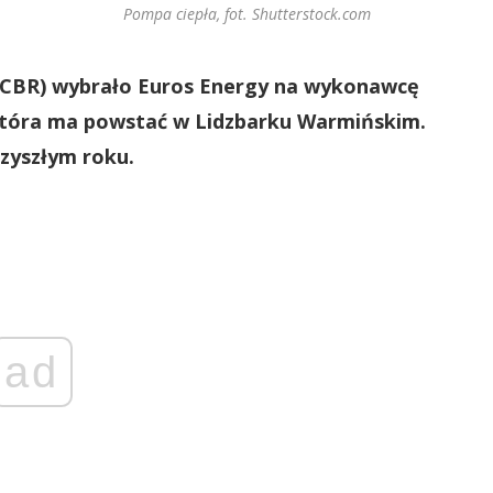
Pompa ciepła, fot. Shutterstock.com
CBR) wybrało Euros Energy na wykonawcę
 która ma powstać w Lidzbarku Warmińskim.
rzyszłym roku.
ad