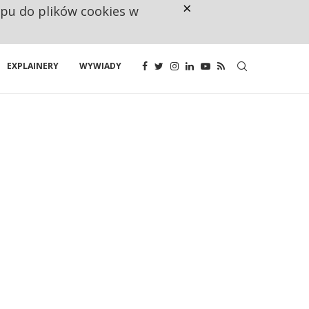
×
ępu do plików cookies w
160 ZNAKÓW TO ZA MAŁO. FUND
EXPLAINERY
WYWIADY