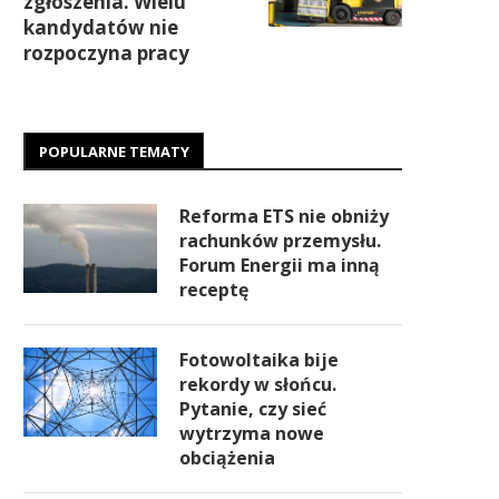
zgłoszenia. Wielu
kandydatów nie
rozpoczyna pracy
POPULARNE TEMATY
Reforma ETS nie obniży
rachunków przemysłu.
Forum Energii ma inną
receptę
Fotowoltaika bije
rekordy w słońcu.
Pytanie, czy sieć
wytrzyma nowe
obciążenia