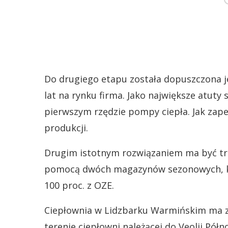
Do drugiego etapu została dopuszczona je
lat na rynku firma. Jako największe atut
pierwszym rzędzie pompy ciepła. Jak zap
produkcji.
Drugim istotnym rozwiązaniem ma być tr
pomocą dwóch magazynów sezonowych, kt
100 proc. z OZE.
Ciepłownia w Lidzbarku Warmińskim ma zo
terenie ciepłowni należącej do Veolii Pół