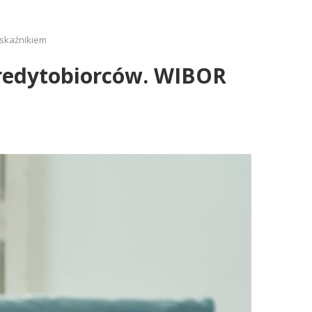
wskaźnikiem
kredytobiorców. WIBOR