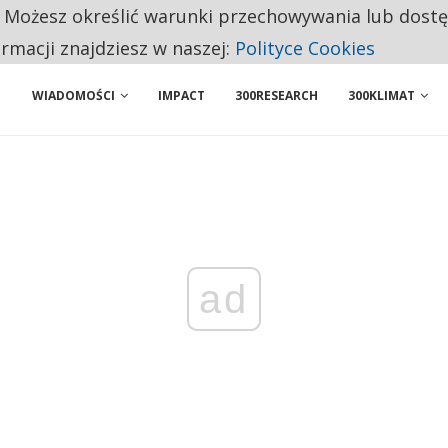
. Możesz określić warunki przechowywania lub dost
 PRZEMYSŁ. NA LIŚCIE SĄ DWA PODMIOTY Z POLSKI
ormacji znajdziesz w naszej:
Polityce Cookies
WIADOMOŚCI
IMPACT
300RESEARCH
300KLIMAT
ad