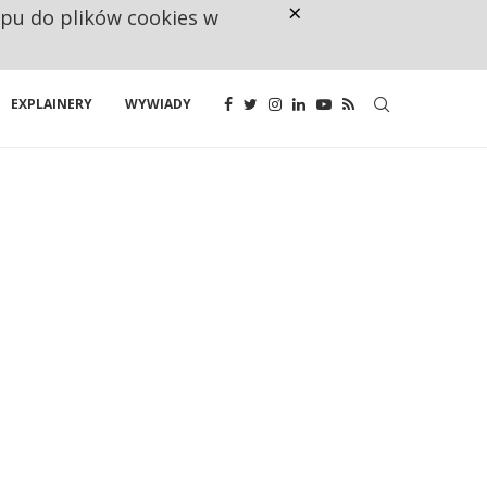
×
ępu do plików cookies w
CO TRZECIĄ ZŁOTÓWKĘ Z EMER
EXPLAINERY
WYWIADY