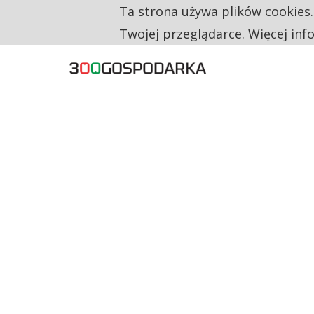
Ta strona używa plików cookies
TYLKO U NAS
RESTRYKCJE CHIN UDERZAJĄ W EUROPEJSKI
Twojej przeglądarce. Więcej inf