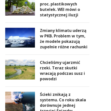
proc. plastikowych
butelek. WEI mówi o
statystycznej iluzji
Zmiany klimatu uderzą
w PKB. Problem w tym,
że modele pokazują
zupełnie różne rachunki
Chcieliśmy ujarzmić
rzeki. Teraz skutki
wracają podczas susz i
powodzi
Ścieki znikają z
systemu. Co roku skala
dorównuje jednej
trzeciej Śniardw