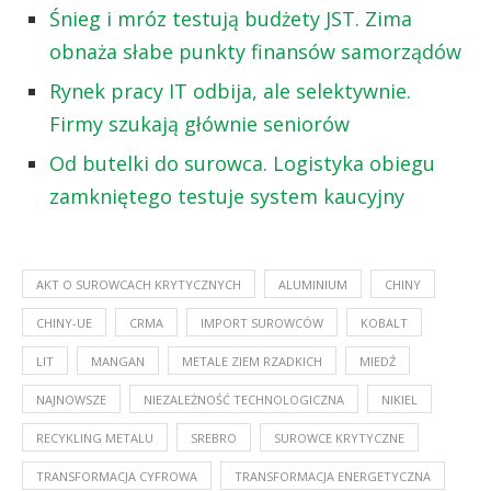
Śnieg i mróz testują budżety JST. Zima
obnaża słabe punkty finansów samorządów
Rynek pracy IT odbija, ale selektywnie.
Firmy szukają głównie seniorów
Od butelki do surowca. Logistyka obiegu
zamkniętego testuje system kaucyjny
AKT O SUROWCACH KRYTYCZNYCH
ALUMINIUM
CHINY
CHINY-UE
CRMA
IMPORT SUROWCÓW
KOBALT
LIT
MANGAN
METALE ZIEM RZADKICH
MIEDŹ
NAJNOWSZE
NIEZALEŻNOŚĆ TECHNOLOGICZNA
NIKIEL
RECYKLING METALU
SREBRO
SUROWCE KRYTYCZNE
TRANSFORMACJA CYFROWA
TRANSFORMACJA ENERGETYCZNA