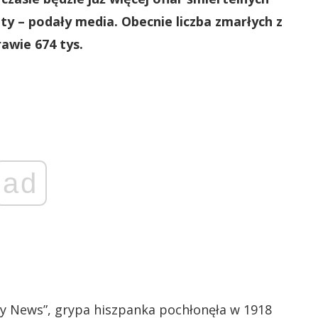
aty – podały media. Obecnie liczba zmarłych z
awie 674 tys.
ad
ily News”, grypa hiszpanka pochłonęła w 1918