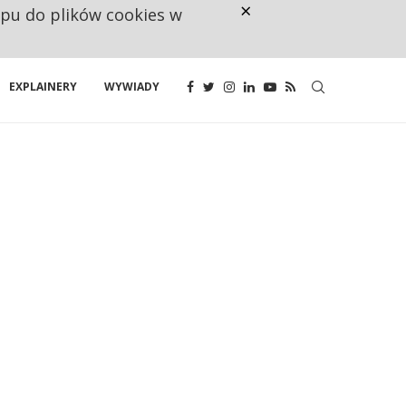
×
ępu do plików cookies w
160 ZNAKÓW TO ZA MAŁO. FUND
EXPLAINERY
WYWIADY