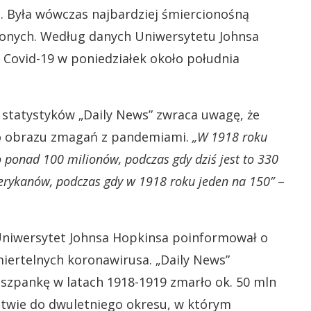
h. Była wówczas najbardziej śmiercionośną
onych. Według danych Uniwersytetu Johnsa
Covid-19 w poniedziałek około południa
 statystyków „Daily News” zwraca uwagę, że
go obrazu zmagań z pandemiami.
„W 1918 roku
 ponad 100 milionów, podczas gdy dziś jest to 330
erykanów, podczas gdy w 1918 roku jeden na 150”
–
niwersytet Johnsa Hopkinsa poinformował o
miertelnych koronawirusa. „Daily News”
iszpankę w latach 1918-1919 zmarło ok. 50 mln
ństwie do dwuletniego okresu, w którym