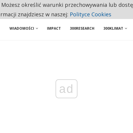
. Możesz określić warunki przechowywania lub dost
ENIA. WIELU KANDYDATÓW NIE ROZPOCZYNA PRACY
ormacji znajdziesz w naszej:
Polityce Cookies
WIADOMOŚCI
IMPACT
300RESEARCH
300KLIMAT
ad