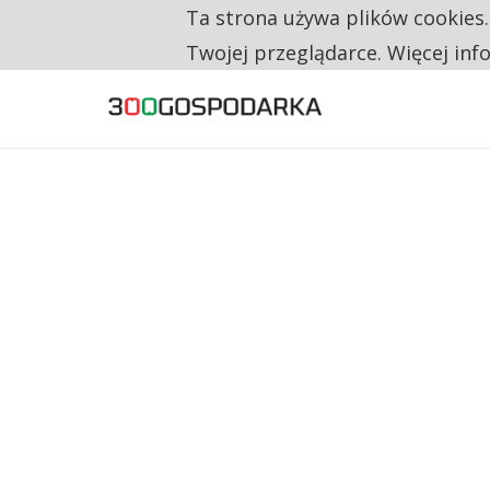
Ta strona używa plików cookies
TYLKO U NAS
NA JEDEN WAKAT PRZYPADAJĄ 62 ZGŁOSZ
Twojej przeglądarce. Więcej inf