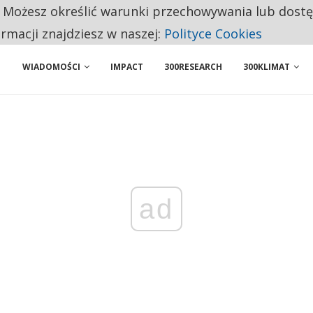
. Możesz określić warunki przechowywania lub dost
NIORZY PRZEZNACZAJĄ NA PODSTAWOWE ZAKUPY
ormacji znajdziesz w naszej:
Polityce Cookies
WIADOMOŚCI
IMPACT
300RESEARCH
300KLIMAT
ad