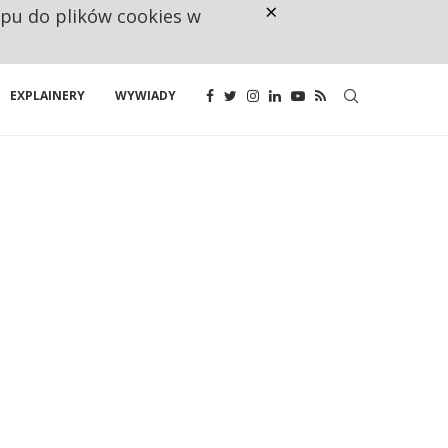
×
ępu do plików cookies w
NA JEDEN WAKAT PRZYPADAJĄ 
EXPLAINERY
WYWIADY