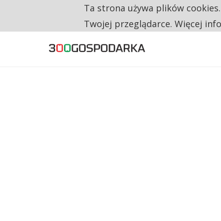
Ta strona używa plików cookies
TYLKO U NAS
CO TRZECIĄ ZŁOTÓWKĘ Z EMERYTURY SE
Twojej przeglądarce. Więcej inf