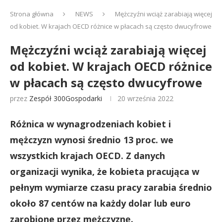
Strona główna
NEWS
Mężczyźni wciąż zarabiają więcej
od kobiet. W krajach OECD różnice w płacach są często dwucyfrowe
Mężczyźni wciąż zarabiają więcej
od kobiet. W krajach OECD różnice
w płacach są często dwucyfrowe
przez
Zespół 300Gospodarki
20 września 2022
Różnica w wynagrodzeniach kobiet i
mężczyzn wynosi średnio 13 proc. we
wszystkich krajach OECD. Z danych
organizacji wynika, że kobieta pracująca w
pełnym wymiarze czasu pracy zarabia średnio
około 87 centów na każdy dolar lub euro
zarobione przez mężczyznę.