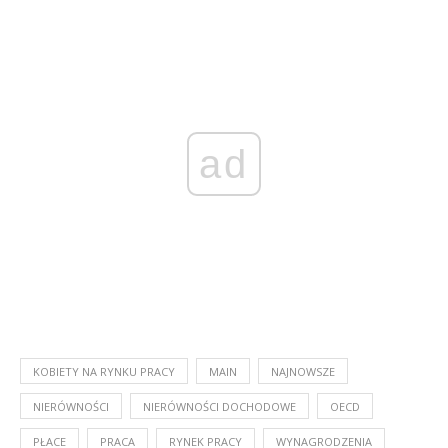
ad
KOBIETY NA RYNKU PRACY
MAIN
NAJNOWSZE
NIERÓWNOŚCI
NIERÓWNOŚCI DOCHODOWE
OECD
PŁACE
PRACA
RYNEK PRACY
WYNAGRODZENIA