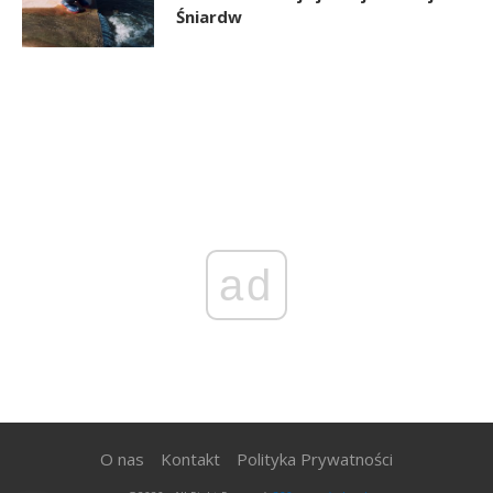
Śniardw
ad
O nas
Kontakt
Polityka Prywatności