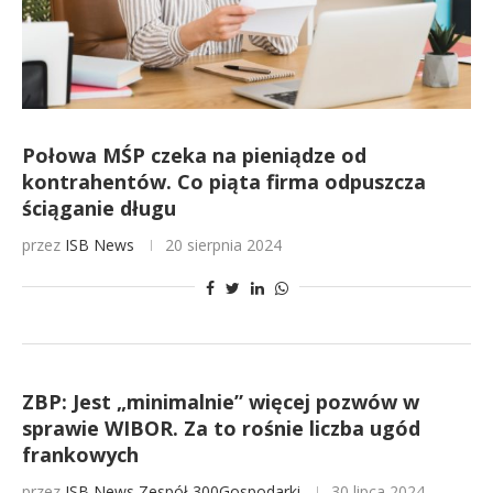
Połowa MŚP czeka na pieniądze od
kontrahentów. Co piąta firma odpuszcza
ściąganie długu
przez
ISB News
20 sierpnia 2024
ZBP: Jest „minimalnie” więcej pozwów w
sprawie WIBOR. Za to rośnie liczba ugód
frankowych
przez
ISB News
Zespół 300Gospodarki
30 lipca 2024