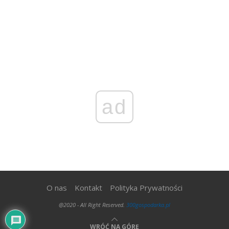
ad
O nas
Kontakt
Polityka Prywatności
@2020 - All Right Reserved.
300gospodarka.pl
WRÓĆ NA GÓRĘ