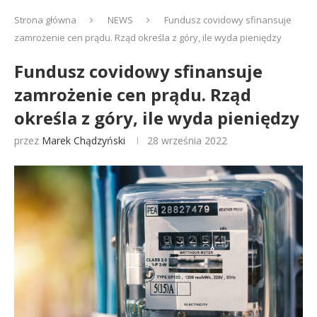
Strona główna
NEWS
Fundusz covidowy sfinansuje
zamrożenie cen prądu. Rząd określa z góry, ile wyda pieniędzy
Fundusz covidowy sfinansuje
zamrożenie cen prądu. Rząd
określa z góry, ile wyda pieniędzy
przez
Marek Chądzyński
28 września 2022