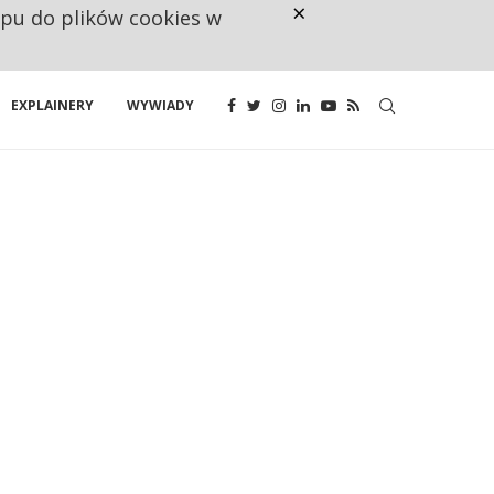
×
ępu do plików cookies w
NA JEDEN WAKAT PRZYPADAJĄ 
EXPLAINERY
WYWIADY