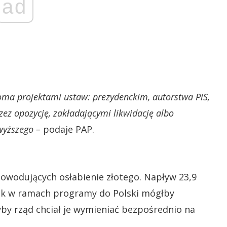
ad
oma projektami ustaw: prezydenckim, autorstwa PiS,
zez opozycję, zakładającymi likwidację albo
wyższego –
podaje PAP.
owodujących osłabienie złotego. Napływ 23,9
zek w ramach programy do Polski mógłby
yby rząd chciał je wymieniać bezpośrednio na