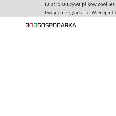
Ta strona używa plików cookies
TYLKO U NAS
CO TRZECIĄ ZŁOTÓWKĘ Z EMERYTURY SE
Twojej przeglądarce. Więcej inf