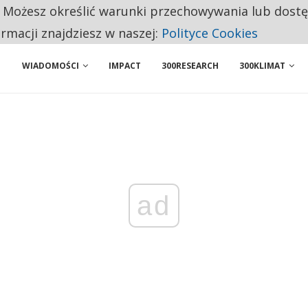
. Możesz określić warunki przechowywania lub dost
NIORZY PRZEZNACZAJĄ NA PODSTAWOWE ZAKUPY
ormacji znajdziesz w naszej:
Polityce Cookies
WIADOMOŚCI
IMPACT
300RESEARCH
300KLIMAT
ad