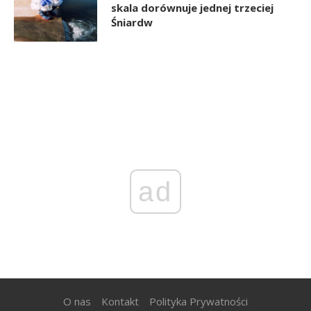
skala dorównuje jednej trzeciej
Śniardw
ad
O nas
Kontakt
Polityka Prywatności