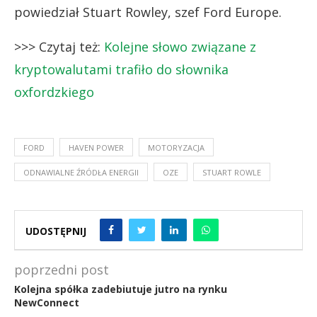
powiedział Stuart Rowley, szef Ford Europe.
>>> Czytaj też:
Kolejne słowo związane z
kryptowalutami trafiło do słownika
oxfordzkiego
FORD
HAVEN POWER
MOTORYZACJA
ODNAWIALNE ŹRÓDŁA ENERGII
OZE
STUART ROWLE
UDOSTĘPNIJ
poprzedni post
Kolejna spółka zadebiutuje jutro na rynku
NewConnect