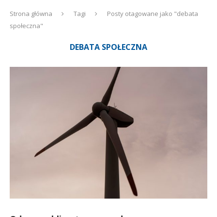
Strona główna
Tagi
Posty otagowane jako "debata
społeczna"
DEBATA SPOŁECZNA