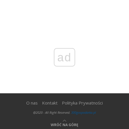
ad
O nas
Kontakt
Polityka Prywatności
@2020 - All Right Reserved.
300gospodarka.pl
WRÓĆ NA GÓRĘ