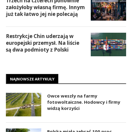
Trzech na czterech ponownie
założyłoby własną firmę. Innym
już tak łatwo jej nie polecają
Restrykcje Chin uderzają w
europejski przemysł. Na liście
są dwa podmioty z Polski
NAJNOWSZE ARTYKUŁY
Owce weszły na farmy
fotowoltaiczne. Hodowcy i firmy
widzą korzyści
Polska miała zebrać 100 proc.