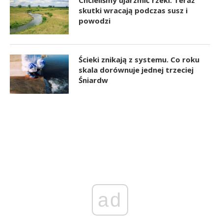
Chcieliśmy ujarzmić rzeki. Teraz
skutki wracają podczas susz i
powodzi
Ścieki znikają z systemu. Co roku
skala dorównuje jednej trzeciej
Śniardw
ad