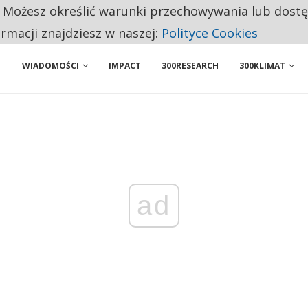
. Możesz określić warunki przechowywania lub dost
BY WŁASNĄ FIRMĘ. INNYM JUŻ TAK ŁATWO JEJ NIE POLECAJĄ
ormacji znajdziesz w naszej:
Polityce Cookies
WIADOMOŚCI
IMPACT
300RESEARCH
300KLIMAT
ad