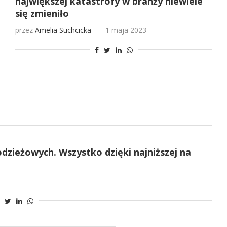
największej katastrofy w branży niewiele
się zmieniło
przez
Amelia Suchcicka
1 maja 2023
odzieżowych. Wszystko dzięki najniższej na