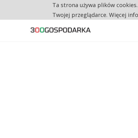
Ta strona używa plików cookies
TYLKO U NAS
TRZECH NA CZTERECH PONOWNIE ZAŁOŻYŁO
Twojej przeglądarce. Więcej inf