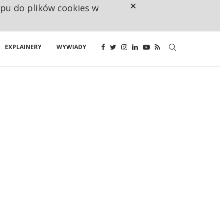
×
ępu do plików cookies w
RESTRYKCJE CHIN UDERZAJĄ W E
EXPLAINERY
WYWIADY