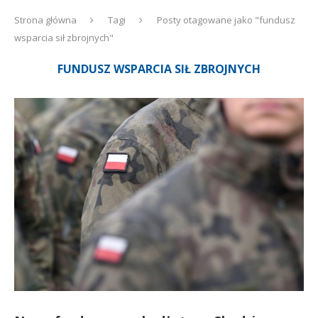
Strona główna
Tagi
Posty otagowane jako "fundusz
wsparcia sił zbrojnych"
FUNDUSZ WSPARCIA SIŁ ZBROJNYCH