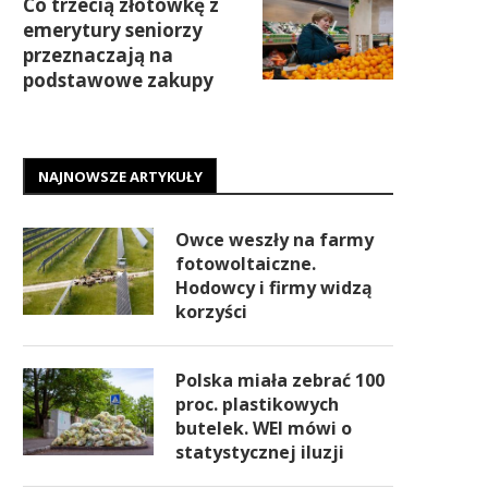
Co trzecią złotówkę z
emerytury seniorzy
przeznaczają na
podstawowe zakupy
NAJNOWSZE ARTYKUŁY
Owce weszły na farmy
fotowoltaiczne.
Hodowcy i firmy widzą
korzyści
Polska miała zebrać 100
proc. plastikowych
butelek. WEI mówi o
statystycznej iluzji