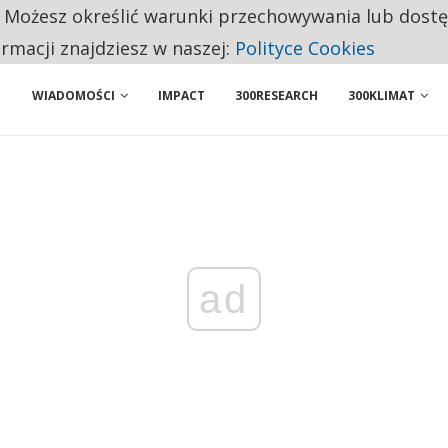
. Możesz określić warunki przechowywania lub dost
U. REKRUTACJA ROZBIJA SIĘ O BRAK KONKRETÓW
ormacji znajdziesz w naszej:
Polityce Cookies
WIADOMOŚCI
IMPACT
300RESEARCH
300KLIMAT
ad