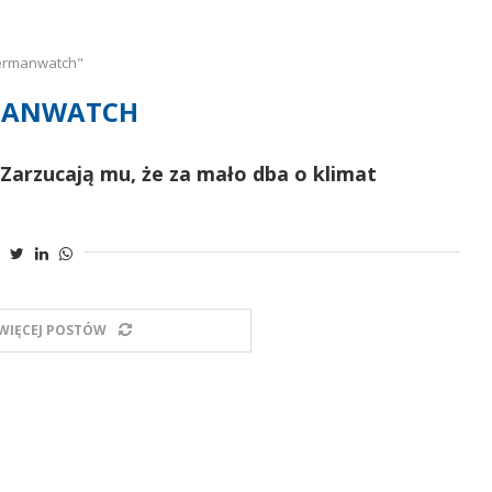
ermanwatch"
MANWATCH
 Zarzucają mu, że za mało dba o klimat
WIĘCEJ POSTÓW