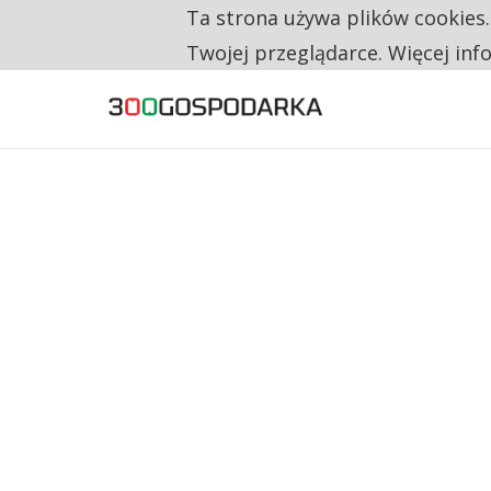
Ta strona używa plików cookies
TYLKO U NAS
KANDYDAT CZEKA, MENEDŻER NIE MA CZAS
Twojej przeglądarce. Więcej inf