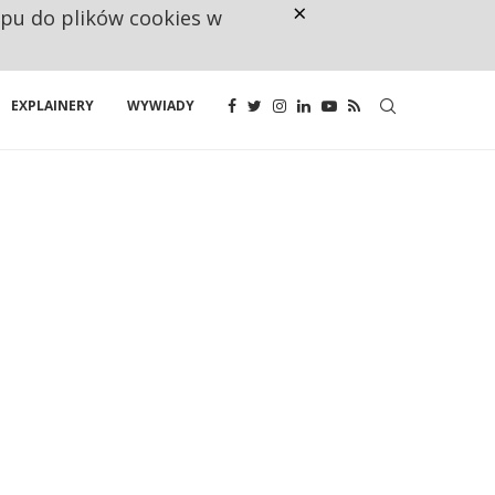
×
ępu do plików cookies w
GDY HAKER WYŁĄCZA SZPITAL, 
EXPLAINERY
WYWIADY