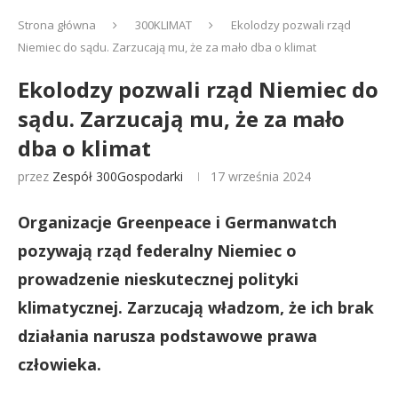
Strona główna
300KLIMAT
Ekolodzy pozwali rząd
Niemiec do sądu. Zarzucają mu, że za mało dba o klimat
Ekolodzy pozwali rząd Niemiec do
sądu. Zarzucają mu, że za mało
dba o klimat
przez
Zespół 300Gospodarki
17 września 2024
Organizacje Greenpeace i Germanwatch
pozywają rząd federalny Niemiec o
prowadzenie nieskutecznej polityki
klimatycznej. Zarzucają władzom, że ich brak
działania narusza podstawowe prawa
człowieka.