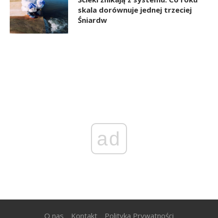
skala dorównuje jednej trzeciej
Śniardw
ad
O nas
Kontakt
Polityka Prywatności