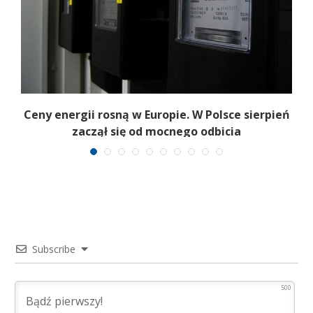
Ceny energii rosną w Europie. W Polsce sierpień
K
zaczął się od mocnego odbicia
Subscribe
500