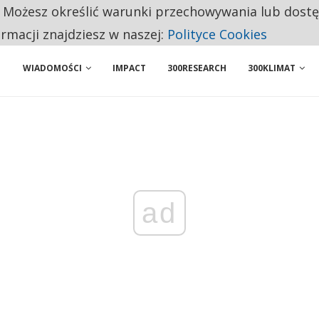
. Możesz określić warunki przechowywania lub dost
BY WŁASNĄ FIRMĘ. INNYM JUŻ TAK ŁATWO JEJ NIE POLECAJĄ
ormacji znajdziesz w naszej:
Polityce Cookies
WIADOMOŚCI
IMPACT
300RESEARCH
300KLIMAT
ad