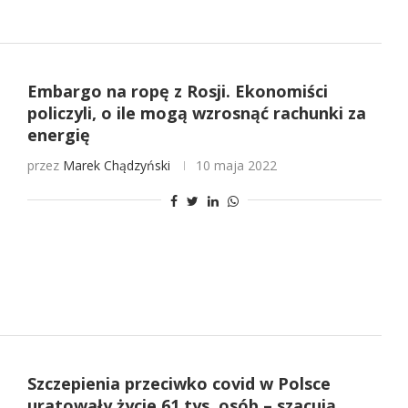
Embargo na ropę z Rosji. Ekonomiści
policzyli, o ile mogą wzrosnąć rachunki za
energię
przez
Marek Chądzyński
10 maja 2022
Szczepienia przeciwko covid w Polsce
uratowały życie 61 tys. osób – szacują