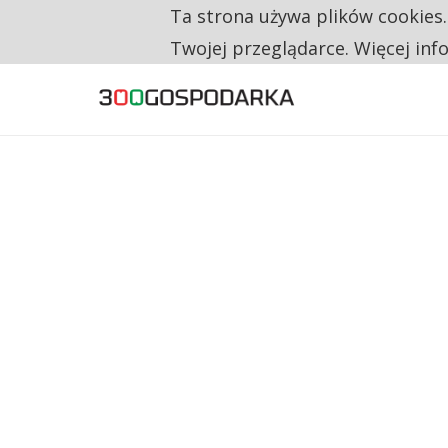
Ta strona używa plików cookies
TYLKO U NAS
TRZECH NA CZTERECH PONOWNIE ZAŁOŻYŁO
Twojej przeglądarce. Więcej inf