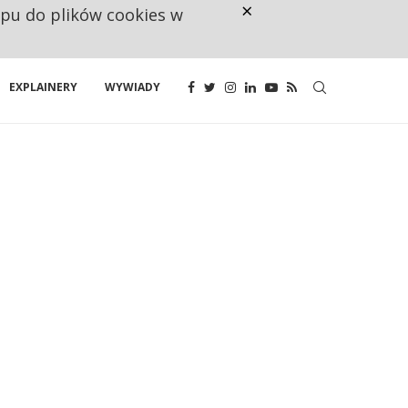
×
ępu do plików cookies w
RESTRYKCJE CHIN UDERZAJĄ W E
EXPLAINERY
WYWIADY