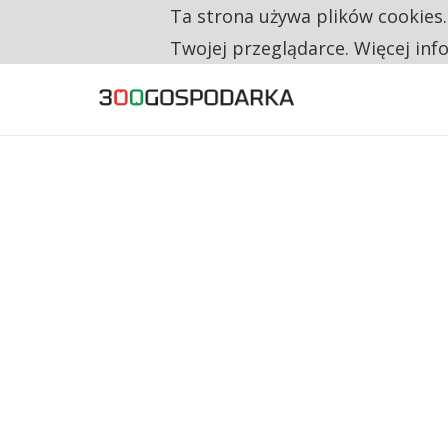
Ta strona używa plików cookies
TYLKO U NAS
TRZECH NA CZTERECH PONOWNIE ZAŁOŻYŁO
Twojej przeglądarce. Więcej inf