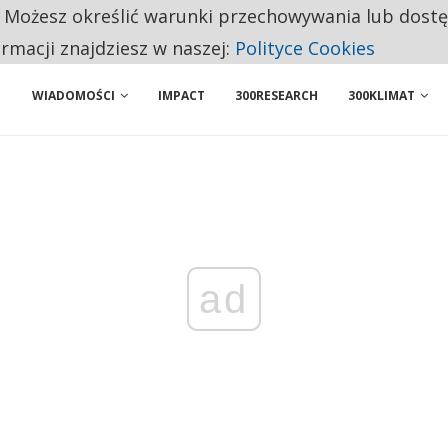
. Możesz określić warunki przechowywania lub dost
BY WŁASNĄ FIRMĘ. INNYM JUŻ TAK ŁATWO JEJ NIE POLECAJĄ
ormacji znajdziesz w naszej:
Polityce Cookies
WIADOMOŚCI
IMPACT
300RESEARCH
300KLIMAT
ad