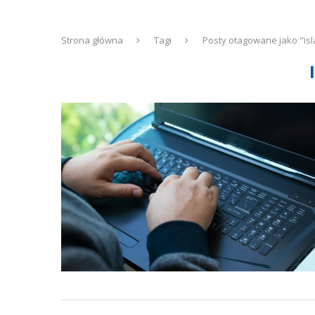
Strona główna
Tagi
Posty otagowane jako "is