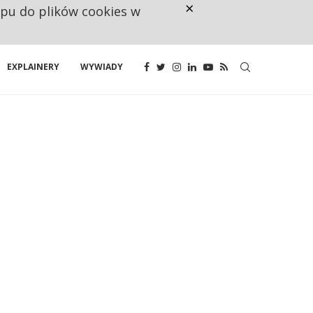
×
ępu do plików cookies w
RESTRYKCJE CHIN UDERZAJĄ W E
EXPLAINERY
WYWIADY