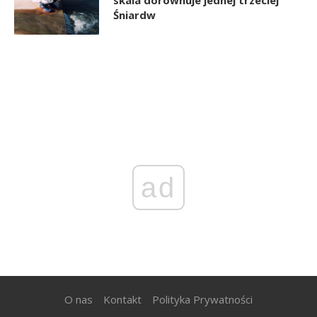
skala dorównuje jednej trzeciej
Śniardw
ad
O nas
Kontakt
Polityka Prywatności