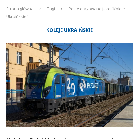
Strona główna
Tagi
Posty otagowane jako "Koleje
Ukraińskie"
KOLEJE UKRAIŃSKIE