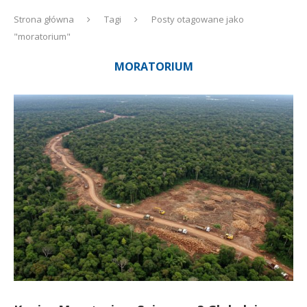
Strona główna
Tagi
Posty otagowane jako
"moratorium"
MORATORIUM