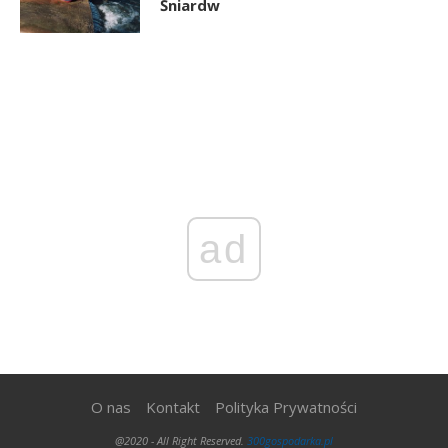
Śniardw
ad
O nas
Kontakt
Polityka Prywatności
@2020 - All Right Reserved.
300gospodarka.pl