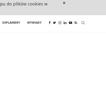
×
ępu do plików cookies w
CO TRZECIĄ ZŁOTÓWKĘ Z EMER
EXPLAINERY
WYWIADY