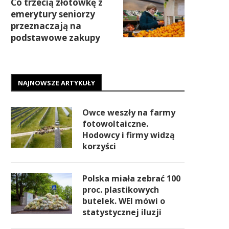
Co trzecią złotówkę z
emerytury seniorzy
przeznaczają na
podstawowe zakupy
NAJNOWSZE ARTYKUŁY
Owce weszły na farmy
fotowoltaiczne.
Hodowcy i firmy widzą
korzyści
Polska miała zebrać 100
proc. plastikowych
butelek. WEI mówi o
statystycznej iluzji