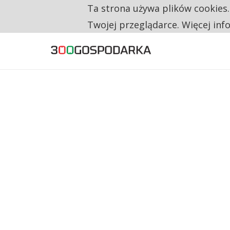
Ta strona używa plików cookies
TYLKO U NAS
RESTRYKCJE CHIN UDERZAJĄ W EUROPEJSKI
Twojej przeglądarce. Więcej inf