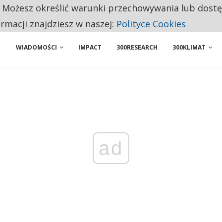
. Możesz określić warunki przechowywania lub dost
 PRZEMYSŁ. NA LIŚCIE SĄ DWA PODMIOTY Z POLSKI
ormacji znajdziesz w naszej:
Polityce Cookies
WIADOMOŚCI
IMPACT
300RESEARCH
300KLIMAT
ad