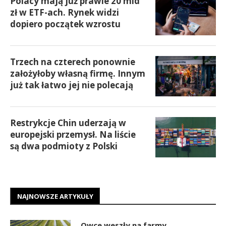
Polacy mają już prawie 20 mld
zł w ETF-ach. Rynek widzi
dopiero początek wzrostu
Trzech na czterech ponownie
założyłoby własną firmę. Innym
już tak łatwo jej nie polecają
Restrykcje Chin uderzają w
europejski przemysł. Na liście
są dwa podmioty z Polski
NAJNOWSZE ARTYKUŁY
Owce weszły na farmy