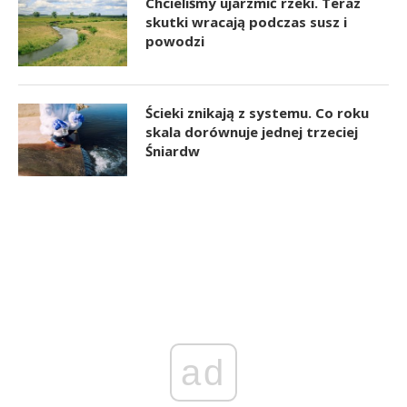
Chcieliśmy ujarzmić rzeki. Teraz
skutki wracają podczas susz i
powodzi
Ścieki znikają z systemu. Co roku
skala dorównuje jednej trzeciej
Śniardw
ad