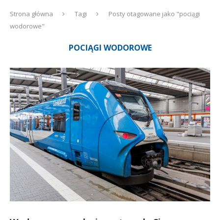
Strona główna
Tagi
Posty otagowane jako "pociągi
wodorowe"
POCIĄGI WODOROWE