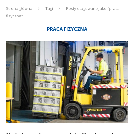
Strona główna
Tagi
Posty otagowane jako "praca
fizyczna"
PRACA FIZYCZNA