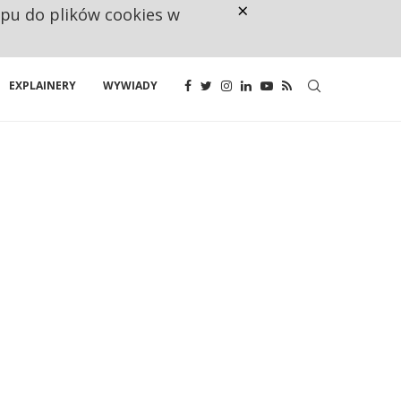
×
ępu do plików cookies w
RESTRYKCJE CHIN UDERZAJĄ W E
EXPLAINERY
WYWIADY