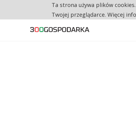
Ta strona używa plików cookies
TYLKO U NAS
TRZECH NA CZTERECH PONOWNIE ZAŁOŻYŁO
Twojej przeglądarce. Więcej inf