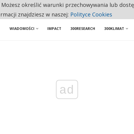
. Możesz określić warunki przechowywania lub dost
BY WŁASNĄ FIRMĘ. INNYM JUŻ TAK ŁATWO JEJ NIE POLECAJĄ
ormacji znajdziesz w naszej:
Polityce Cookies
WIADOMOŚCI
IMPACT
300RESEARCH
300KLIMAT
ad