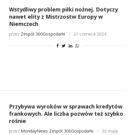
Wstydliwy problem piłki nożnej. Dotyczy
nawet elity z Mistrzostw Europy w
Niemczech
przez
Zespół 300Gospodarki
21 czerwca 2024
Przybywa wyroków w sprawach kredytów
frankowych. Ale liczba pozwów też szybko
rośnie
przez
MondayNews
Zespół 300Gospodarki
20 maja