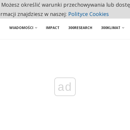
. Możesz określić warunki przechowywania lub dost
BY WŁASNĄ FIRMĘ. INNYM JUŻ TAK ŁATWO JEJ NIE POLECAJĄ
ormacji znajdziesz w naszej:
Polityce Cookies
WIADOMOŚCI
IMPACT
300RESEARCH
300KLIMAT
ad