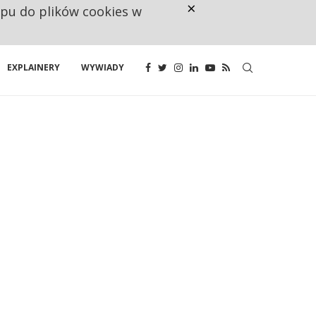
×
ępu do plików cookies w
RESTRYKCJE CHIN UDERZAJĄ W E
EXPLAINERY
WYWIADY