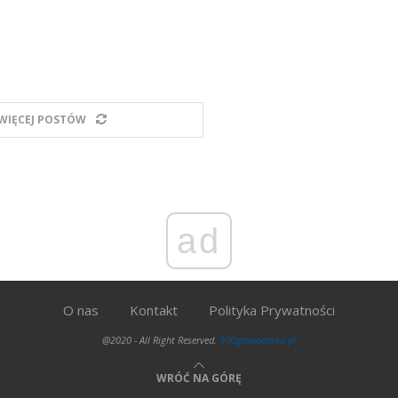
WIĘCEJ POSTÓW
ad
O nas
Kontakt
Polityka Prywatności
@2020 - All Right Reserved.
300gospodarka.pl
WRÓĆ NA GÓRĘ